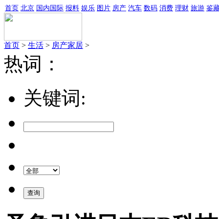
首页
北京
国内国际
报料
娱乐
图片
房产
汽车
数码
消费
理财
旅游
鉴
首页
>
生活
>
房产家居
>
热词：
关键词: