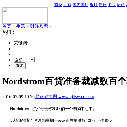
首页
北京
国内国际
报料
娱乐
图片
房产
首页
>
生活
>
财经股票
>
热词：
关键词:
Nordstrom百货准备裁减数
2016-05-09 10:56
北京都市网 www.bjdsw.com.cn
Nordstrom百货位于丹佛郊区的一个购物中心中。
诺德斯特龙百货总部星期一表示正在削减超400个工作岗位。