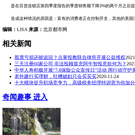
是在百货连锁店第四季度报告的季度销售额下降3%的两个月之后提出
造成这种情况的原因是：富有的消费者正在控制开支，其他的美国消
编辑：
LISA
来源：
北京都市网
相关新闻
股票亏损还能追回？点掌投教联合律所开展公益维权
2021
三天注册60家公司 非法投顾冒充阿牛智投意欲何为？
202
中华人寿积极开展“7.8保险公众宣传日”活动 用行动守护
老外建行买理财，吐槽媳妇只会买买买
2020-11-24
十大模块提升职场竞争力，高级税务经理特训营为你加分
奇闻趣事
进入